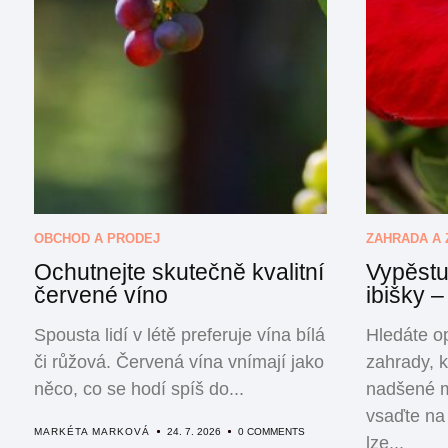
OBCHOD A PRODEJ
ZAHRADA A 
Ochutnejte skutečně kvalitní
Vypěstu
červené víno
ibišky –
Spousta lidí v létě preferuje vína bílá
Hledáte o
či růžová. Červená vína vnímají jako
zahrady, k
něco, co se hodí spíš do...
nadšené m
vsaďte na 
MARKÉTA MARKOVÁ
24. 7. 2026
0 COMMENTS
lze...