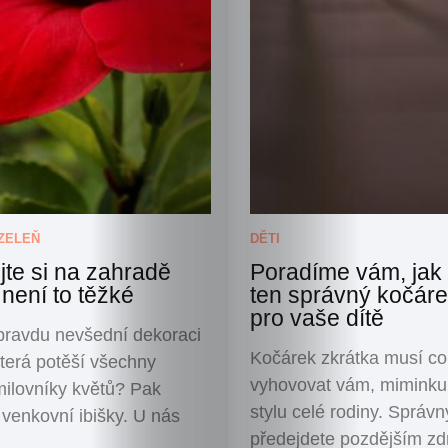
ZELEŇ
DĚTI
jte si na zahradě
Poradíme vám, jak 
 není to těžké
ten správný kočáre
pro vaše dítě
pravdu nevšední dekoraci
Kočárek zkrátka musí co
terá potěší všechny
vyhovovat vám, miminku 
ilovníky květů? Pak
stylu celé rodiny. Sprá
venkovní ibišky. U nás
předejdete pozdějším zd