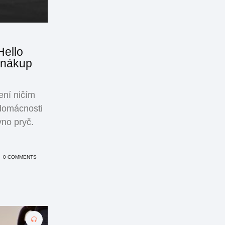
Hello
 nákup
ení ničím
 domácnosti
vno pryč.
0 COMMENTS