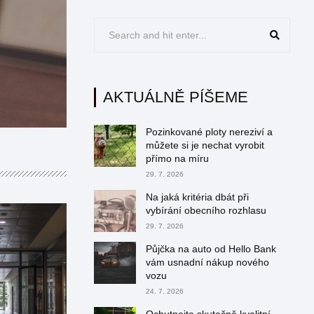
Půjčka na auto od
nákup nového voz
Markéta Marková
24. 7. 2026
AKTUÁLNĚ PÍŠEME
Pozinkované ploty nereziví a
můžete si je nechat vyrobit
přímo na míru
29. 7. 2026
Na jaká kritéria dbát při
vybírání obecního rozhlasu
29. 7. 2026
Půjčka na auto od Hello Bank
vám usnadní nákup nového
vozu
24. 7. 2026