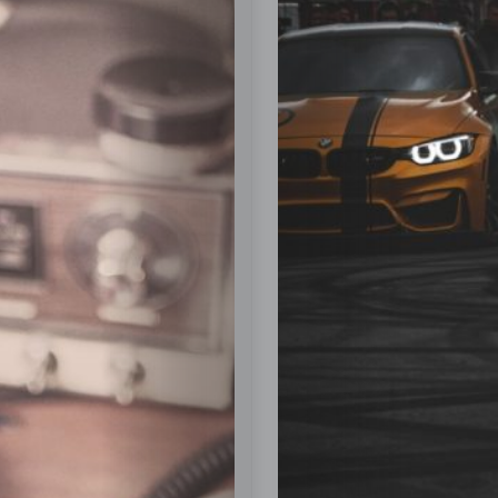
Posts
Posts
Zahrada
a
zeleň
Zdraví
a
životní
styl
Hobby
a