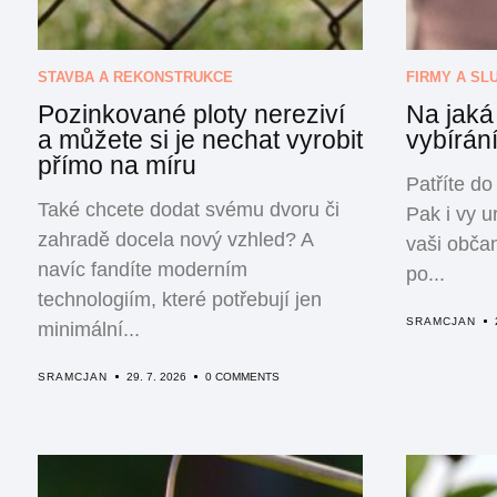
STAVBA A REKONSTRUKCE
FIRMY A SL
Pozinkované ploty nereziví
Na jaká 
a můžete si je nechat vyrobit
vybírán
přímo na míru
Patříte do
Také chcete dodat svému dvoru či
Pak i vy u
zahradě docela nový vzhled? A
vaši obča
navíc fandíte moderním
po...
technologiím, které potřebují jen
SRAMCJAN
minimální...
SRAMCJAN
29. 7. 2026
0 COMMENTS