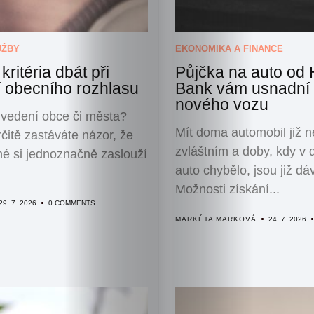
volný
čas
Děti
UŽBY
EKONOMIKA A FINANCE
About
kritéria dbát při
Půjčka na auto od 
Me
í obecního rozhlasu
Bank vám usnadní
About
nového vozu
 vedení obce či města?
Me
Mít doma automobil již n
rčitě zastáváte názor, že
Contact
zvláštním a doby, kdy v
né si jednoznačně zaslouží
Us
auto chybělo, jsou již dá
Možnosti získání...
Search
29. 7. 2026
0 COMMENTS
MARKÉTA MARKOVÁ
24. 7. 2026