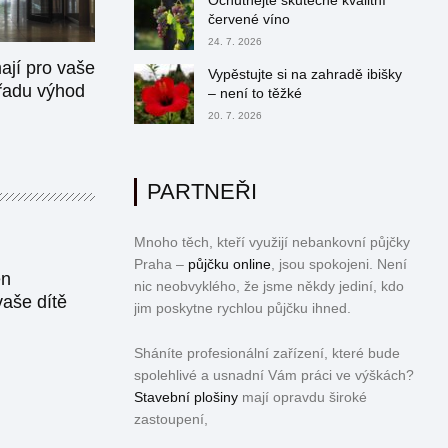
Ochutnejte skutečně kvalitní
červené víno
24. 7. 2026
ají pro vaše
Vypěstujte si na zahradě ibišky
 řadu výhod
– není to těžké
20. 7. 2026
PARTNEŘI
Mnoho těch, kteří využijí nebankovní půjčky
Praha –
půjčku online
, jsou spokojeni. Není
en
nic neobvyklého, že jsme někdy jediní, kdo
vaše dítě
jim poskytne rychlou půjčku ihned.
Sháníte profesionální zařízení, které bude
spolehlivé a usnadní Vám práci ve výškách?
Stavební plošiny
mají opravdu široké
zastoupení,