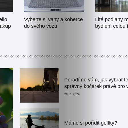
llo
Vyberte si vany a koberce
Lité podlahy m
nákup
do svého vozu
bydlení celou
Poradíme vám, jak vybrat t
správný kočárek právě pro 
20. 7. 2026
Máme si pořídit golfky?