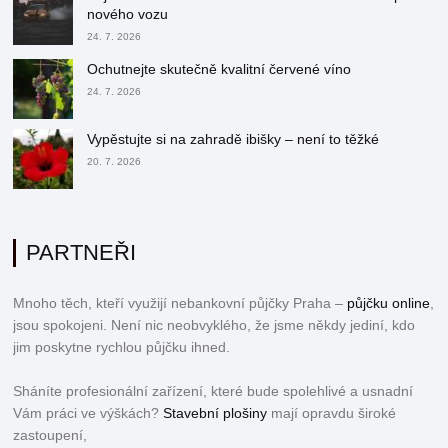
nového vozu
24. 7. 2026
Ochutnejte skutečně kvalitní červené víno
24. 7. 2026
Vypěstujte si na zahradě ibišky – není to těžké
20. 7. 2026
PARTNEŘI
Mnoho těch, kteří využijí nebankovní půjčky Praha –
půjčku online
,
jsou spokojeni. Není nic neobvyklého, že jsme někdy jediní, kdo
jim poskytne rychlou půjčku ihned.
Sháníte profesionální zařízení, které bude spolehlivé a usnadní
Vám práci ve výškách?
Stavební plošiny
mají opravdu široké
zastoupení,