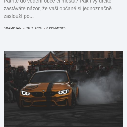
Patříte do vedení obce či města? Pak i vy určitě
zastáváte názor, že vaši občané si jednoznačně
zaslouží po...
SRAMCJAN
29. 7. 2026
0 COMMENTS