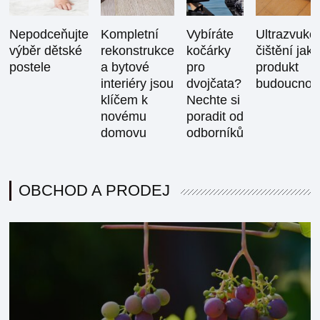
Nepodceňujte
Kompletní
Vybíráte
Ultrazvuko
výběr dětské
rekonstrukce
kočárky
čištění jako
postele
a bytové
pro
produkt
interiéry jsou
dvojčata?
budoucnost
klíčem k
Nechte si
novému
poradit od
domovu
odborníků
OBCHOD A PRODEJ