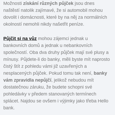
Možnosti
získání různých půjček
jsou dnes
naštěstí natolik zajímavé, že si automobil mohou
dovolit i domácnosti, které by na něj za normálních
okolností nemohli nikdy našetřit peníze.
Půjčit si na vůz
mohou zájemci jednak u
bankovních domů a jednak u nebankovních
společností. Oba dva druhy půjček mají své plusy a
mínusy. Půjdete-li do banky, měli byste mít naprosto
čistý štít z pohledu vámi již uzavřených a
nesplacených půjček. Pokud tomu tak není,
banky
vám zpravidla nepůjčí
, jelikož nebudou mít
dostatečnou záruku, že budete schopni své
pohledávky v předem stanovaných termínech
splácet. Najdou se ovšem i výjimky jako třeba Hello
bank.