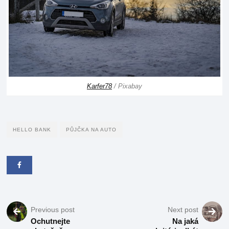
Karfer78
/ Pixabay
HELLO BANK
PŮJČKA NA AUTO
Previous post
Next post
Ochutnejte
Na jaká