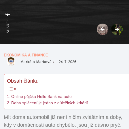
SHARE:
EKONOMIKA A FINANCE
Markéta Marková
24. 7. 2026
Obsah článku
Online půjčka Hello Bank na auto
Doba splácení je jedno z důležitých kritérií
Mít doma automobil již není ničím zvláštním a doby,
kdy v domácnosti auto chybělo, jsou již dávno pryč.