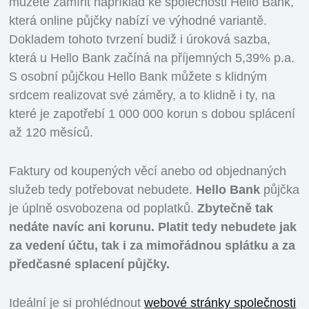
můžete zamířit například ke společnosti Hello Bank,
která online půjčky nabízí ve výhodné variantě.
Dokladem tohoto tvrzení budiž i úroková sazba,
která u Hello Bank začíná na příjemných 5,39% p.a.
S osobní půjčkou Hello Bank můžete s klidným
srdcem realizovat své záměry, a to klidně i ty, na
které je zapotřebí 1 000 000 korun s dobou splácení
až 120 měsíců.
Faktury od koupených věcí anebo od objednaných
služeb tedy potřebovat nebudete.
Hello Bank
půjčka
je úplně osvobozena od poplatků.
Zbytečně tak
nedáte navíc ani korunu. Platit tedy nebudete jak
za vedení účtu, tak i za mimořádnou splátku a za
předčasné splacení půjčky.
Ideální je si prohlédnout
webové stránky společnosti