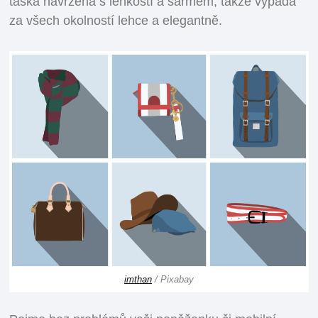
taška navržená s lehkostí a šarmem, takže vypadá
za všech okolností lehce a elegantně.
imthan
/ Pixabay