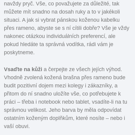
navždy pryč. Vše, co považujete za důležité, tak
můžete mít snadno na dosah ruky a to v jakékoli
situaci. A jak si vybrat pánskou koženou kabelku
přes rameno, abyste se s ní cítili dobře? Vše je vždy
nakonec otázkou individuálních preferencí, ale
pokud hledáte ta správná vodítka, rádi vám je
poskytneme.
Vsaďte na kůži
a čerpejte ze všech jejích výhod.
Vhodně zvolená kožená brašna přes rameno bude
budit pozitivní dojem mezi kolegy i zákazníky, a
přitom do ní snadno uložíte vše, co potřebujete k
práci – třeba i notebook nebo tablet, vsadíte-li na tu
správnou velikost. Jeho barva by měla odpovídat
ostatním koženým doplňkům, které nosíte – nebo i
vaší obuvi.