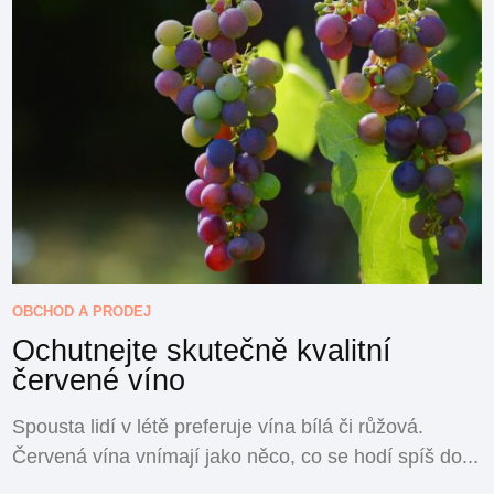
OBCHOD A PRODEJ
Ochutnejte skutečně kvalitní
červené víno
Spousta lidí v létě preferuje vína bílá či růžová.
Červená vína vnímají jako něco, co se hodí spíš do...