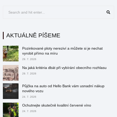
AKTUÁLNĚ PÍŠEME
Pozinkované ploty nereziví a můžete si je nechat
vyrobit přímo na míru
29. 7. 2026
Na jaká kritéria dbát při vybírání obecního rozhlasu
29. 7. 2026
Půjčka na auto od Hello Bank vám usnadní nákup
nového vozu
24. 7. 2026
Ochutnejte skutečně kvalitní červené víno
24. 7. 2026