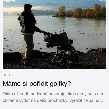
DĚTI
Máme si pořídit golfky?
Dítko už sedí, nadšeně pozoruje okolí a my se s ním
chceme vydat na delší procházky, vyrazit třeba na...