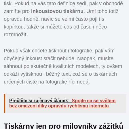
tisk. Pokud na vás tato definice sedí, pak v obchodě
zamiřte pro
inkoustovou tiskárnu
. Umí toho totiž
opravdu hodně, navíc se velmi často pojí i s
kopírkou, takže si můžete čas od času i něco
rozmnožit.
Pokud však chcete tisknout i fotografie, pak vám
obyčejný inkoust stačit nebude. Naopak, musíte
sáhnout po skutečně kvalitních modelech, ty ovšem
odkáží vytisknou i běžný text, což se o tiskárnách
určených čistě na fotografie říci nedá.
Přečtěte si zajímavý článek:
Spojte se se světem
bez omezení díky opravdu rychlému internetu
Tiskárny jen pro milovníky zážitků