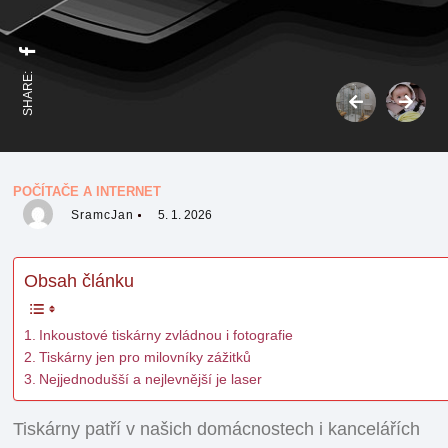
SHARE:
POČÍTAČE A INTERNET
SramcJan
5. 1. 2026
Obsah článku
Inkoustové tiskárny zvládnou i fotografie
Tiskárny jen pro milovníky zážitků
Nejjednodušší a nejlevnější je laser
Tiskárny patří v našich domácnostech i kancelářích