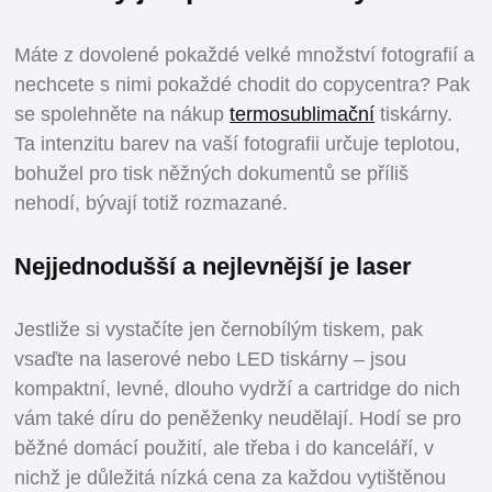
Máte z dovolené pokaždé velké množství fotografií a
nechcete s nimi pokaždé chodit do copycentra? Pak
se spolehněte na nákup
termosublimační
tiskárny.
Ta intenzitu barev na vaší fotografii určuje teplotou,
bohužel pro tisk něžných dokumentů se příliš
nehodí, bývají totiž rozmazané.
Nejjednodušší a nejlevnější je laser
Jestliže si vystačíte jen černobílým tiskem, pak
vsaďte na laserové nebo LED tiskárny – jsou
kompaktní, levné, dlouho vydrží a cartridge do nich
vám také díru do peněženky neudělají. Hodí se pro
běžné domácí použití, ale třeba i do kanceláří, v
nichž je důležitá nízká cena za každou vytištěnou