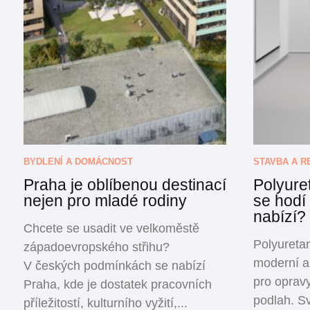
BYDLENÍ A DOMÁCNOST
STAVBA A 
Praha je oblíbenou destinací
Polyure
nejen pro mladé rodiny
se hodí
nabízí?
Chcete se usadit ve velkoměstě
Polyuretan
západoevropského střihu?
moderní a 
V českých podmínkách se nabízí
pro oprav
Praha, kde je dostatek pracovních
podlah. Své
příležitostí, kulturního vyžití,...