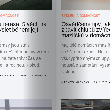
 DOMÁCNOST
BYDLENÍ A DOMÁCNOST
 terasa: 5 věcí, na
Osvědčené tipy, ja
slet během její
zbavit chlupů zvíře
mazlíčků v domácn
rasy jsou stále
Majitelé domácích mazlí
ším řešením pro vytvoření
kožíškem to znají. Neko
 můžete trávit čas se
všudypřítomnými chlupy. 
eli a rodinou. Pokud...
neustálé zametání, vysá
čištění,...
RKOVÁ
25. 2. 2026
0 COMMENTS
MARKÉTA MARKOVÁ
20. 2. 2026