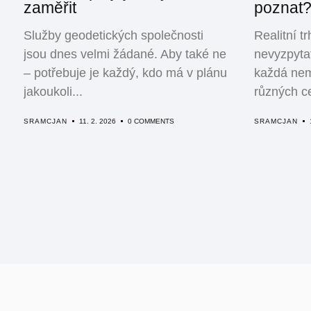
zaměřit
poznat
Služby geodetických společnosti
Realitní t
jsou dnes velmi žádané. Aby také ne
nevyzpytat
– potřebuje je každý, kdo má v plánu
každá nem
jakoukoli...
různých ce
SRAMCJAN
11. 2. 2026
0 COMMENTS
SRAMCJAN