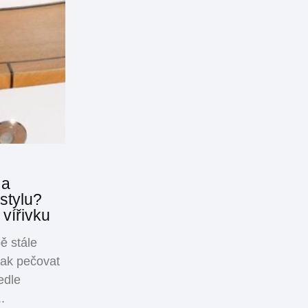
 a
 stylu?
 vířivku
ě stále
jak pečovat
edle
.