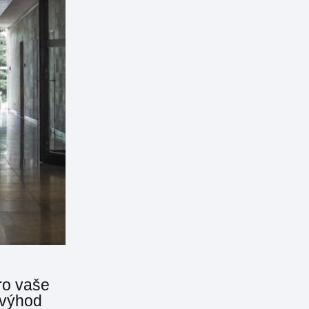
ro vaše
 výhod