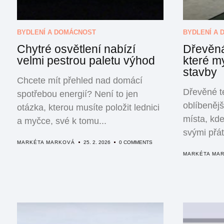
BYDLENÍ A DOMÁCNOST
BYDLENÍ A
Chytré osvětlení nabízí
Dřevěná
velmi pestrou paletu výhod
které my
stavby
Chcete mít přehled nad domácí
Dřevěné te
spotřebou energií? Není to jen
oblíbeněj
otázka, kterou musíte položit lednici
místa, kde
a myčce, své k tomu...
svými přát
MARKÉTA MARKOVÁ
25. 2. 2026
0 COMMENTS
MARKÉTA MA