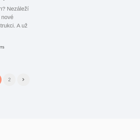
ah? Nezáleží
u nové
rukci. A už
NTS
2