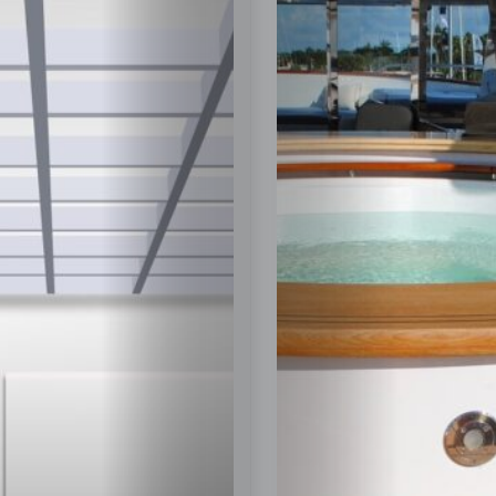
Posts
Posts
Zahrada
a
zeleň
Zdraví
a