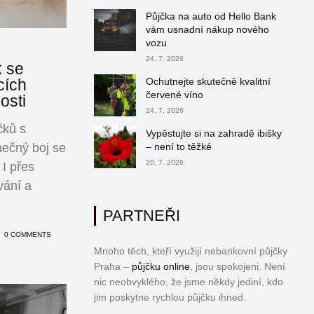
Půjčka na auto od Hello Bank
vám usnadní nákup nového
vozu
24. 7. 2026
k se
cích
Ochutnejte skutečně kvalitní
červené víno
osti
24. 7. 2026
čků s
Vypěstujte si na zahradě ibišky
nečný boj se
– není to těžké
20. 7. 2026
I přes
vání a
PARTNEŘI
0 COMMENTS
Mnoho těch, kteří využijí nebankovní půjčky
Praha –
půjčku online
, jsou spokojeni. Není
nic neobvyklého, že jsme někdy jediní, kdo
jim poskytne rychlou půjčku ihned.