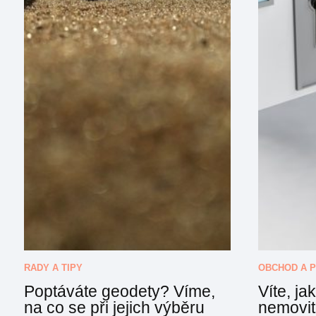
RADY A TIPY
OBCHOD A 
Poptáváte geodety? Víme,
Víte, j
na co se při jejich výběru
nemovito