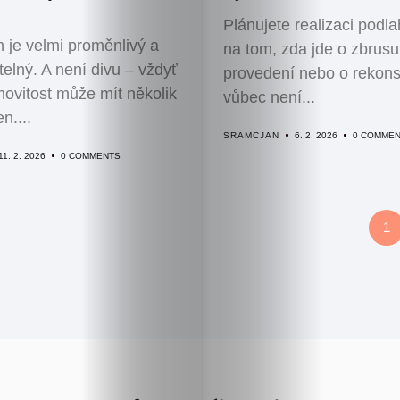
?
Plánujete realizaci podl
rh je velmi proměnlivý a
na tom, zda jde o zbrus
elný. A není divu – vždyť
provedení nebo o rekonst
ovitost může mít několik
vůbec není...
n....
SRAMCJAN
6. 2. 2026
0 COMME
11. 2. 2026
0 COMMENTS
1