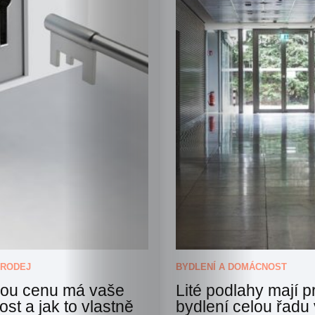
PRODEJ
BYDLENÍ A DOMÁCNOST
akou cenu má vaše
Lité podlahy mají p
st a jak to vlastně
bydlení celou řadu