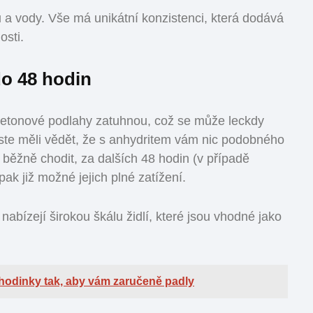
 a vody. Vše má unikátní konzistenci, která dodává
osti.
do 48 hodin
 betonové podlahy zatuhnou, což se může leckdy
ste měli vědět, že s anhydritem vám nic podobného
běžně chodit, za dalších 48 hodin (v případě
pak již možné jejich plné zatížení.
bízejí širokou škálu židlí, které jsou vhodné jako
 hodinky tak, aby vám zaručeně padly