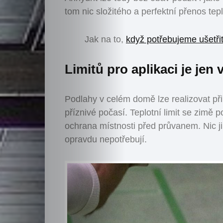
Posts
tom nic složitého a perfektní přenos tep
Posts
Zahrada
Jak na to,
když potřebujeme ušetři
a
zeleň
Limitů pro aplikaci je jen
Zdraví
a
Podlahy v celém domě lze realizovat př
životní
příznivé počasí. Teplotní limit se zimě
styl
ochrana místnosti před průvanem. Nic j
Hobby
opravdu nepotřebují.
a
volný
čas
Děti
About
Me