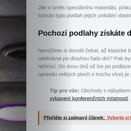
Jde o směs speciálního materiálu, písku
tomuto typu podlah jejich unikátní vlastn
Pochozí podlahy získáte 
Nemůžete si dovolit čekat, až klasické
odehrávat po dlouhou řadu dní? Pak by
nehrozí. Do dvou dnů už lze po podlaze 
opravdu velkých ploch o trochu více) je 
Tip pro vás:
Obchody s nábytkem na
vybavení konferenčních místností
.
Přečtěte si zajímavý článek:
Vyberte si