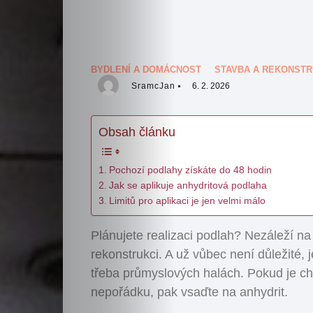
BYDLENÍ A DOMÁCNOST
STAVBA A REKONST
SramcJan
6. 2. 2026
Obsah článku
Pochozí podlahy získáte do 48 hodin
Jak se aplikuje anhydritová podlaha
Limitů pro aplikaci je jen velmi málo
Plánujete realizaci podlah? Nezáleží n
rekonstrukci. A už vůbec není důležité,
třeba průmyslových halách. Pokud je ch
nepořádku, pak vsaďte na anhydrit.