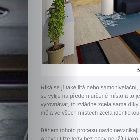
5
Říká se jí také litá nebo samonivelační
se vylije na předem určené místo a to je
vyrovnávat, to zvládne zcela sama díky 
měla ve všech místech zcela identickou
Během tohoto procesu navíc nevznikají 
Anhydrit lze tedy bez obav použít i jak