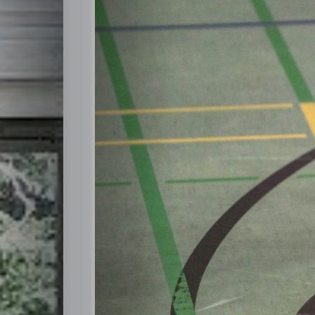
About
Me
Contact
Us
Search