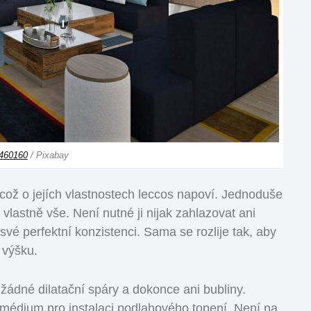
460160
/ Pixabay
, což o jejích vlastnostech leccos napoví. Jednoduše
 vlastně vše. Není nutné ji nijak zahlazovat ani
své perfektní konzistenci. Sama se rozlije tak, aby
 výšku.
žádné dilatační spáry a dokonce ani bubliny.
o médium pro instalaci podlahového topení. Není na