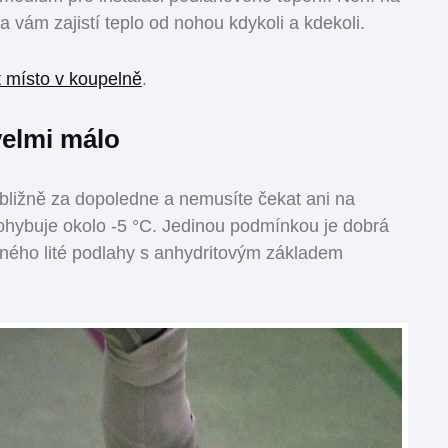
la vám zajistí teplo od nohou kdykoli a kdekoli.
t místo v koupelně
.
 velmi málo
ibližně za dopoledne a nemusíte čekat ani na
 pohybuje okolo -5 °C. Jedinou podmínkou je dobrá
iného lité podlahy s anhydritovým základem