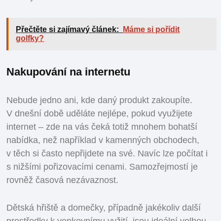
Přečtěte si zajímavý článek:
Máme si pořídit
golfky?
Nakupování na internetu
Nebude jedno ani, kde daný produkt zakoupíte.
V dnešní době uděláte nejlépe, pokud využijete
internet – zde na vás čeká totiž mnohem bohatší
nabídka, než například v kamenných obchodech,
v těch si často nepřijdete na své. Navíc lze počítat i
s nižšími pořizovacími cenami. Samozřejmostí je
rovněž časová nezávaznost.
Dětská hřiště a domečky, případně jakékoliv další
prostředky k venkovnímu vyžití, jsou ideální volbou