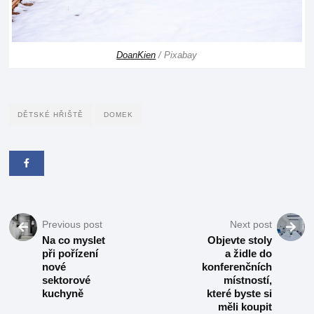
DoanKien
/ Pixabay
DĚTSKÉ HŘIŠTĚ
DOMEK
Previous post
Next post
Na co myslet
Objevte stoly
při pořízení
a židle do
nové
konferenčních
sektorové
místností,
kuchyně
které byste si
měli koupit