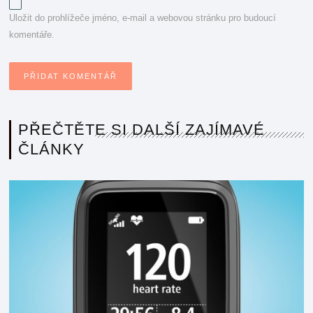
Uložit do prohlížeče jméno, e-mail a webovou stránku pro budoucí
komentáře.
PŘEČTĚTE SI DALŠÍ ZAJÍMAVÉ
ČLÁNKY