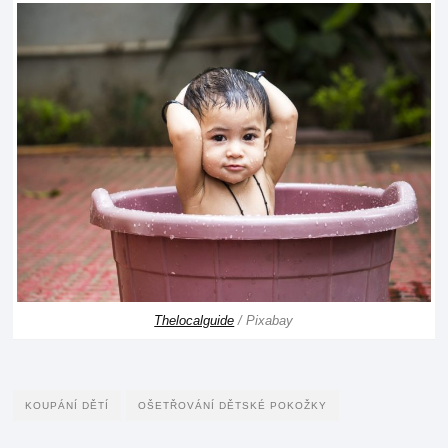
Thelocalguide
/ Pixabay
KOUPÁNÍ DĚTÍ
OŠETŘOVÁNÍ DĚTSKÉ POKOŽKY