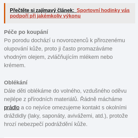
Přečtěte si zajímavý článek:
Sportovní hodinky vás
podpoří při jakémkoliv výkonu
Péče po koupání
Po porodu dochází u novorozenců k přirozenému
olupování kůže, proto ji často promazáváme
vhodným olejem, zvláčňujícím mlékem nebo
krémem.
Oblékání
Dále děti oblékáme do volného, vzdušného oděvu
nejlépe z přírodních materiálů. Řádně mácháme
prádlo
a co nejvíce omezujeme kontakt s okolními
dráždidly (laky, saponáty, avivážemi, atd.), protože
hrozí nebezpečí podráždění kůže.