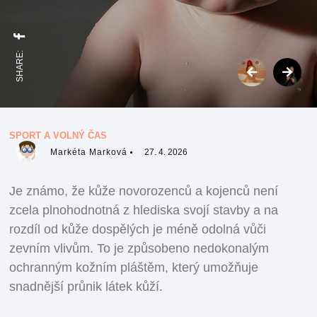
SHARE:
SPORT A VOLNÝ ČAS
Markéta Marková
27. 4. 2026
Je známo, že kůže novorozenců a kojenců není
zcela plnohodnotná z hlediska svojí stavby a na
rozdíl od kůže dospělých je méně odolná vůči
zevním vlivům. To je způsobeno nedokonalým
ochranným kožním pláštěm, který umožňuje
snadnější průnik látek kůží.