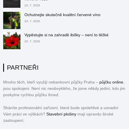
24. 7. 2026
Ochutnejte skutečně kvalitní červené víno
24. 7. 2026
Vypěstujte si na zahradě ibišky – není to těžké
20. 7. 2026
PARTNEŘI
Mnoho těch, kteří využijí nebankovní půjčky Praha –
půjčku online
,
jsou spokojeni. Není nic neobvyklého, že jsme někdy jediní, kdo jim
poskytne rychlou půjčku ihned.
Sháníte profesionální zařízení, které bude spolehlivé a usnadní
Vám práci ve výškách?
Stavební plošiny
mají opravdu široké
zastoupení,