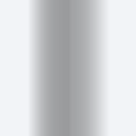
životní
styl
Hobby
a
volný
čas
Děti
About
Me
About
Me
Contact
Us
Search