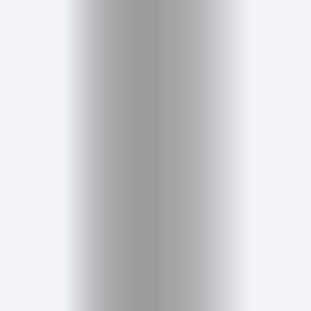
Posts
Posts
Zahrada
a
zeleň
Zdraví
a