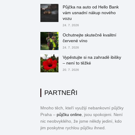
Půjčka na auto od Hello Bank
vám usnadní nákup nového
vozu
24. 7. 2026
Ochutnejte skutečně kvalitní
červené víno
24. 7. 2026
Vypěstujte si na zahradě ibišky
– není to těžké
20. 7. 2026
PARTNEŘI
Mnoho těch, kteří využijí nebankovní půjčky
Praha –
půjčku online
, jsou spokojeni. Není
nic neobvyklého, že jsme někdy jediní, kdo
jim poskytne rychlou půjčku ihned.