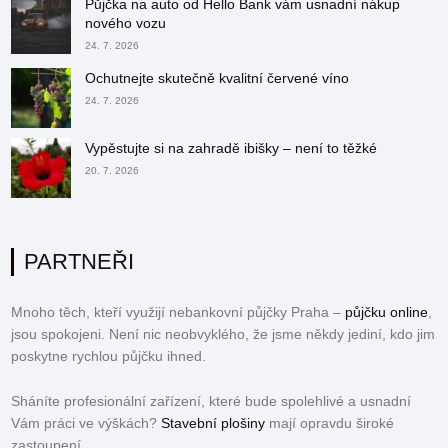
Půjčka na auto od Hello Bank vám usnadní nákup
nového vozu
24. 7. 2026
Ochutnejte skutečně kvalitní červené víno
24. 7. 2026
Vypěstujte si na zahradě ibišky – není to těžké
20. 7. 2026
PARTNEŘI
Mnoho těch, kteří využijí nebankovní půjčky Praha –
půjčku online
,
jsou spokojeni. Není nic neobvyklého, že jsme někdy jediní, kdo jim
poskytne rychlou půjčku ihned.
Sháníte profesionální zařízení, které bude spolehlivé a usnadní
Vám práci ve výškách?
Stavební plošiny
mají opravdu široké
zastoupení,