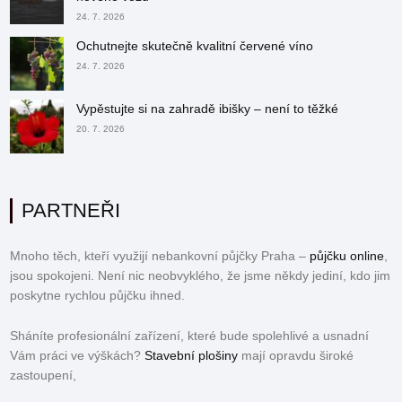
24. 7. 2026
Ochutnejte skutečně kvalitní červené víno
24. 7. 2026
Vypěstujte si na zahradě ibišky – není to těžké
20. 7. 2026
PARTNEŘI
Mnoho těch, kteří využijí nebankovní půjčky Praha –
půjčku online
,
jsou spokojeni. Není nic neobvyklého, že jsme někdy jediní, kdo jim
poskytne rychlou půjčku ihned.
Sháníte profesionální zařízení, které bude spolehlivé a usnadní
Vám práci ve výškách?
Stavební plošiny
mají opravdu široké
zastoupení,