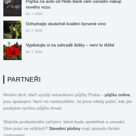
Půjčka na auto od Hello Bank vám usnadní nákup
nového vozu
24. 7. 2026
Ochutnejte skutečně kvalitní červené víno
24. 7. 2026
Vypěstujte si na zahradě ibišky – není to těžké
20. 7. 2026
PARTNEŘI
Mnoho těch, kteří využijí nebankovní půjčky Praha –
půjčku online
,
jsou spokojeni. Není nic neobvyklého, že jsme někdy jediní, kdo jim
poskytne rychlou půjčku ihned.
Sháníte profesionální zařízení, které bude spolehlivé a usnadní
Vám práci ve výškách?
Stavební plošiny
mají opravdu široké
zastoupení,