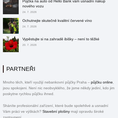
Půjčka na auto od Hello Bank vám usnadní nákup
nového vozu
24. 7. 2026
Ochutnejte skutečně kvalitní červené víno
24. 7. 2026
Vypěstujte si na zahradě ibišky – není to těžké
20. 7. 2026
PARTNEŘI
Mnoho těch, kteří využijí nebankovní půjčky Praha –
půjčku online
,
jsou spokojeni. Není nic neobvyklého, že jsme někdy jediní, kdo jim
poskytne rychlou půjčku ihned.
Sháníte profesionální zařízení, které bude spolehlivé a usnadní
Vám práci ve výškách?
Stavební plošiny
mají opravdu široké
zastoupení,