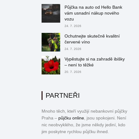
Půjčka na auto od Hello Bank
vám usnadní nákup nového
vozu
24. 7. 2026
Ochutnejte skutečně kvalitní
červené víno
24. 7. 2026
Vypěstujte si na zahradě ibišky
– není to těžké
20. 7. 2026
PARTNEŘI
Mnoho těch, kteří využijí nebankovní půjčky
Praha –
půjčku online
, jsou spokojeni. Není
nic neobvyklého, že jsme někdy jediní, kdo
jim poskytne rychlou půjčku ihned.