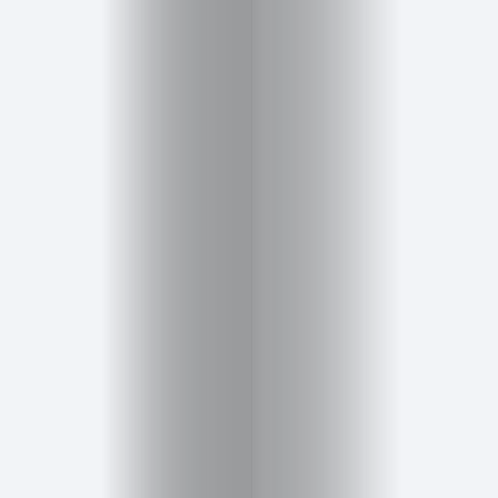
životní
styl
Hobby
a
volný
čas
Děti
About
Me
About
Me
Contact
Us
Search