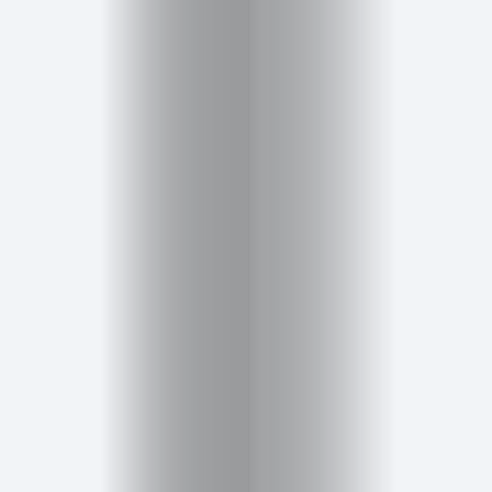
Posts
Posts
Zahrada
a
zeleň
Zdraví
a